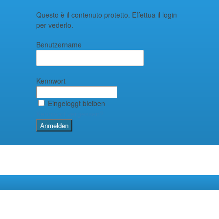
Questo è il contenuto protetto. Effettua il login
per vederlo.
Benutzername
Kennwort
Eingeloggt bleiben
Kennwort vergessen?